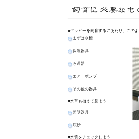
■
グッピー
を飼育するにあたり、このよ
まずは水槽
保温器具
ろ過器
エアーポンプ
その他の器具
■水草も植えて見よう
照明器具
底砂
■水質をチェックしよう