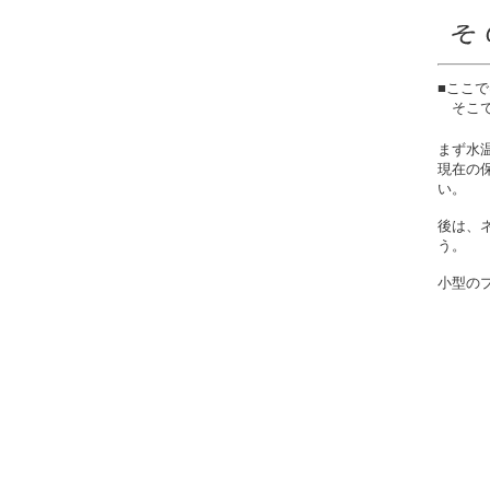
■ここ
そこで
まず水
現在の
い。
後は、
う。
小型の