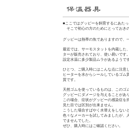
■ここではグッピーを飼育するにあた
そこで初心の方のためにとっておき
グッピーは熱帯の魚でありますので、一
最近では、サーモスタットを内蔵した、
ターが販売されており、使い易いです
設定水温に多少製品ムラがあるようで
ひとつ、ご購入時にはこんな点に注意
ヒーターを水からシールしているゴム
質です。
天然ゴムを使っているものは、このゴ
グッピーにダメージを与えることがあ
この場合、症状がグッピーの感染症を
見た目では区別が出来ません。
こうした場合すばやく水替えをしない
色々なメーカーを試してみましたが、
でませんでした。
ぜひ、購入時にはご確認ください。