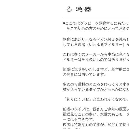
■ここではグッピーを飼育するにあた
そこで初心の方のためにとっておき
飼育にあたり、なるべく水替えを減ら
してもろ過器（いわゆるフィルター）
これは多くのメーカーから本当に色々
ィルターはそう多いものではありませ
簡単に説明をいたしますと、基本的に
の飼育には向いています。
多めのろ過材のところをゆっくりと水
材が入っているタイプかどちらかにな
「判りにくいゼ」と言われそうなので
前者のタイプは、皆さんご存知の底面
最近見ることの多い、水量のあるモー
ーには不向きです。
後者は特殊なものですが、私どもで使