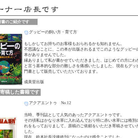
書のご紹介です
グッピーの飼い方・育て方
もしかしてお持ちのお客様もおられるかも知れません。
不思議なことに、この本が出版されるまでこのようなグッピーのHo
本がありませんでした。
縁ありまして私が書かせていただきました、はじめての方にわ
と言う基本的な部分の難しさを痛感いたしました、現在もグッ
門書として販売していただいております。
成美堂出版
寄稿した書籍です
アクアエントゥ No.12
当時、季刊誌として人気のあったアクアエントゥです。
その頃私はかなり水草に入れ込んでおり特に赤い水草には格別
れをもっておりまして、原稿のご依頼をいただき寄稿させてい
した。
現在、鈴木社長没後終刊になったのは残念ことでした。