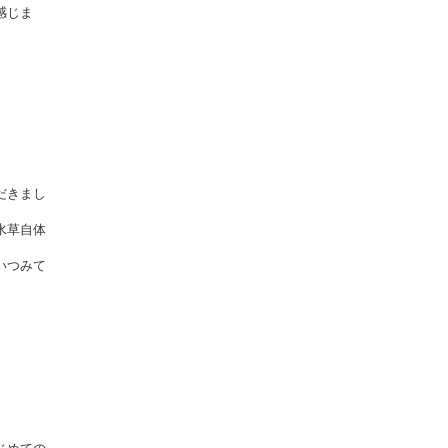
感じま
だきまし
水草自体
いつみて