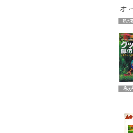
私の著
私が