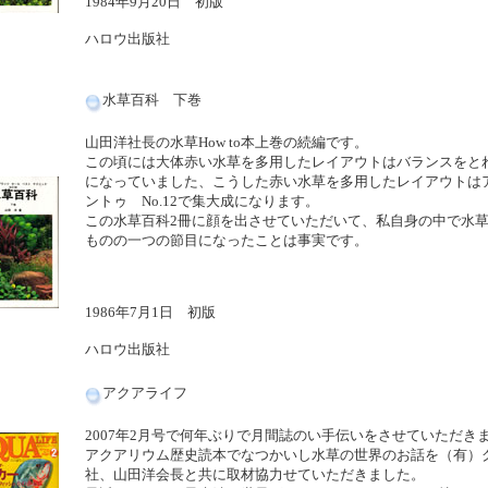
1984年9月20日 初版
ハロウ出版社
水草百科 下巻
山田洋社長の水草How to本上巻の続編です。
この頃には大体赤い水草を多用したレイアウトはバランスをと
になっていました、こうした赤い水草を多用したレイアウトは
ントゥ No.12で集大成になります。
この水草百科2冊に顔を出させていただいて、私自身の中で水
ものの一つの節目になったことは事実です。
1986年7月1日 初版
ハロウ出版社
アクアライフ
2007年2月号で何年ぶりで月間誌のい手伝いをさせていただき
アクアリウム歴史読本でなつかいし水草の世界のお話を（有）
社、山田洋会長と共に取材協力せていただきました。