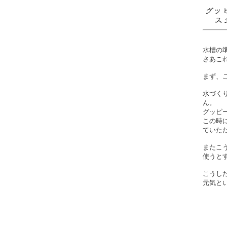
水槽の
さあこ
まず、
水づく
ん。
グッピ
この時
ていた
またこ
使うと
こうし
元気と