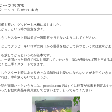
準備も整い、グッピーも水槽に放しました。
れから、という時の注意を少々。
こうしたスタート時は必ず一週間餌を与えないようにしてください。
りとしてグッピーをいれずに何日かろ過器を動かして待つというのは意味があ
ーを放してからというのが基本です。
に、一週間たった時点でNO
を測定していただき、NO
が無ければ餌を与える
2
2
だくと上手くスタートできます。
うしたスタート時にあまり色々な添加物はお使いにならない方が上手くいきま
すれば、中和液くらいでしょうか。
た話が面倒だ～という方には、
poecilia.com
ではすぐに飼育が出来る飼育水や
いったお勧め商品を御用意してございます。行ってみてください